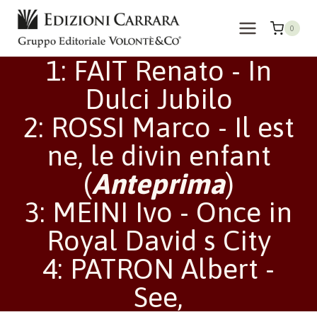
Salta
al
0
contenuto
1: FAIT Renato - In
Dulci Jubilo
2: ROSSI Marco - Il est
ne, le divin enfant
(
Anteprima
)
3: MEINI Ivo - Once in
Royal David s City
4: PATRON Albert -
See,