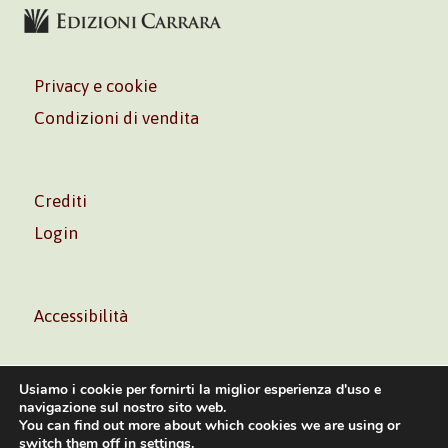
Privacy e cookie
Condizioni di vendita
Crediti
Login
Accessibilità
Usiamo i cookie per fornirti la miglior esperienza d'uso e
navigazione sul nostro sito web.
You can find out more about which cookies we are using or
Volontè & Co. Srl – P.I. 06181480960 –
info@volonte-
switch them off in
settings
.