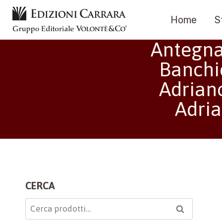
Salta
Home
S
al
contenuto
Antegnat
Banchi
Adriano
Adria
CERCA
Cerca:
Cerca