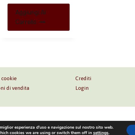
Aggiungi Al
Carrello
e cookie
Crediti
ni di vendita
Login
o. Srl – P.I. 06181480960 –
info@volonte-co.com
– Tel.
+39 
 miglior esperienza d'uso e navigazione sul nostro sito web.
hich cookies we are using or switch them off in
settings
.