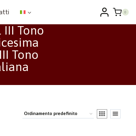
atti
0
 III Tono
icesima
III Tono
aliana