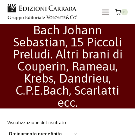
Salta
al
0
contenuto
Bach Johann
Sebastian, 15 Piccoli
Preludi. Altri brani di
Couperin, Rameau,
Krebs, Dandrieu,
C.P.E.Bach, Scarlatti
ecc.
Visualizzazione del risultato