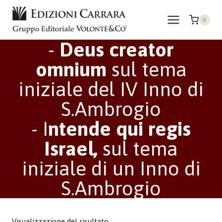
Salta
al
0
contenuto
-
Deus creator
omnium
sul tema
iniziale del IV Inno di
S.Ambrogio
- I
ntende qui regis
Israel,
sul tema
iniziale di un Inno di
S.Ambrogio
Visualizzazione del risultato