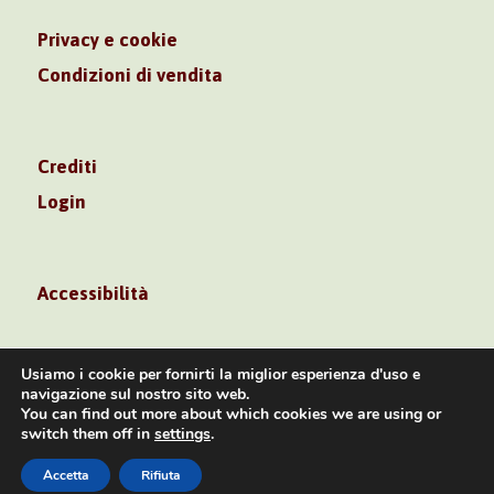
Privacy e cookie
Condizioni di vendita
Crediti
Login
Accessibilità
Usiamo i cookie per fornirti la miglior esperienza d'uso e
navigazione sul nostro sito web.
You can find out more about which cookies we are using or
Volontè & Co. Srl – P.I. 06181480960 –
switch them off in
settings
.
info@volonte-co.com
– Tel.
+39 02 45473285
Accetta
Rifiuta