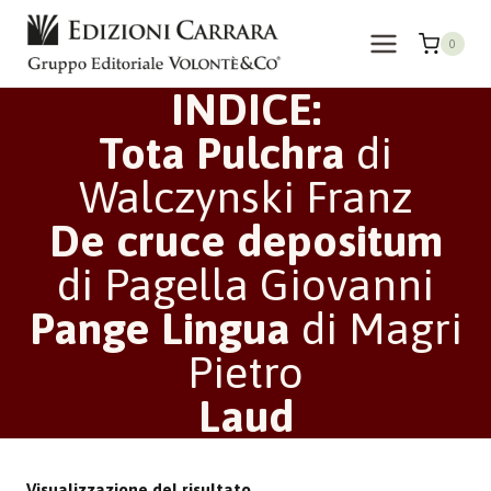
Salta
al
0
contenuto
INDICE:
Tota Pulchra
di
Walczynski Franz
De cruce depositum
di Pagella Giovanni
Pange Lingua
di Magri
Pietro
Laud
Visualizzazione del risultato