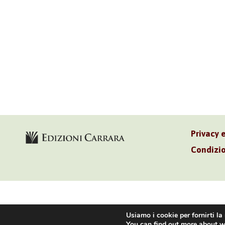
Privacy 
Condizio
Volontè & Co
Usiamo i cookie per fornirti la
You can find out more about w