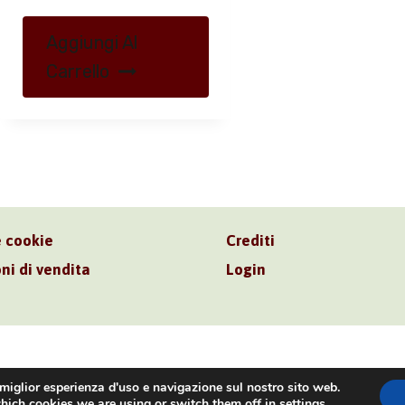
Aggiungi Al
Carrello
e cookie
Crediti
ni di vendita
Login
. Srl – P.I. 06181480960 –
info@volonte-co.com
– Tel.
+39
 miglior esperienza d'uso e navigazione sul nostro sito web.
hich cookies we are using or switch them off in
settings
.