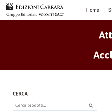
Salta
Home
S
al
contenuto
At
Acc
CERCA
Cerca:
Cerca