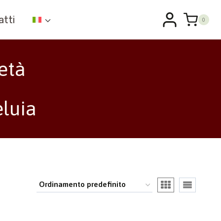
atti
0
età
eluia