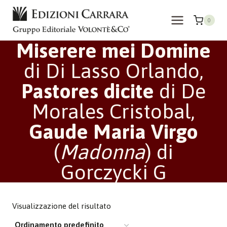
Salta
al
0
contenuto
Miserere mei Domine
di Di Lasso Orlando,
Pastores dicite
di De
Morales Cristobal,
Gaude Maria Virgo
(
Madonna
) di
Gorczycki G
Visualizzazione del risultato