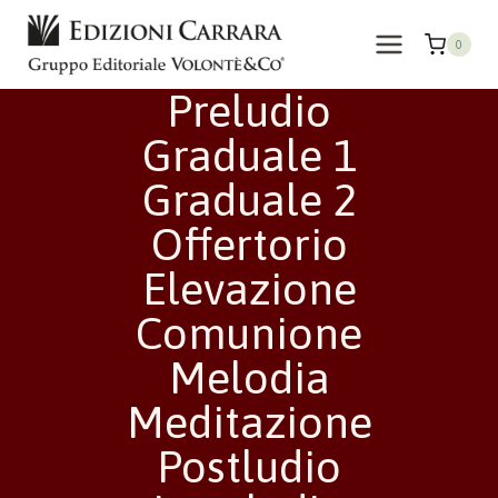
Salta
al
0
contenuto
Preludio
Graduale 1
Graduale 2
Offertorio
Elevazione
Comunione
Melodia
Meditazione
Postludio