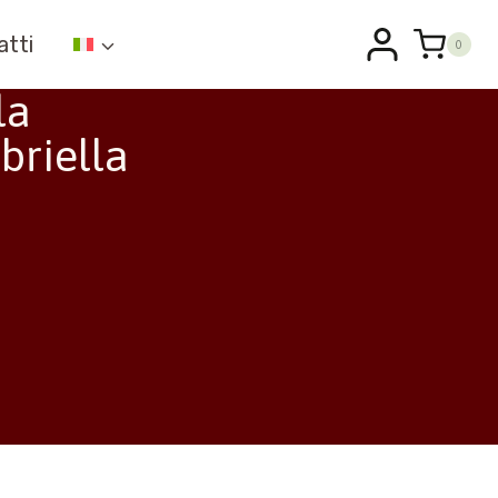
atti
0
la
briella