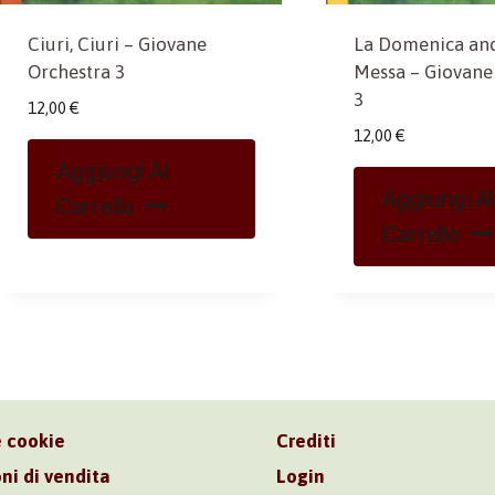
Ciuri, Ciuri – Giovane
La Domenica and
Orchestra 3
Messa – Giovane
3
12,00
€
12,00
€
Aggiungi Al
Aggiungi Al
Carrello
Carrello
e cookie
Crediti
ni di vendita
Login