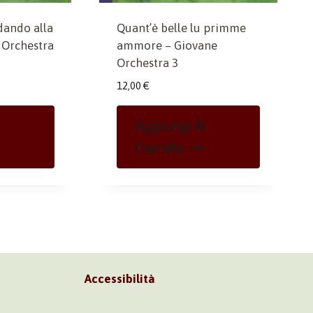
ando alla
Quant’è belle lu primme
 Orchestra
ammore – Giovane
Orchestra 3
12,00
€
Aggiungi Al
Carrello
Accessibilità