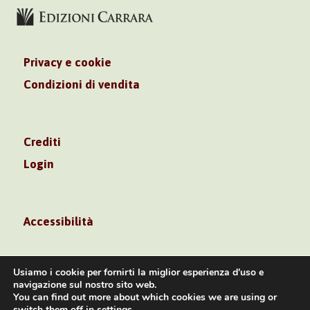
Privacy e cookie
Condizioni di vendita
Crediti
Login
Accessibilità
Usiamo i cookie per fornirti la miglior esperienza d'uso e
navigazione sul nostro sito web.
You can find out more about which cookies we are using or
Volontè & Co. Srl – P.I. 06181480960 –
switch them off in
settings
.