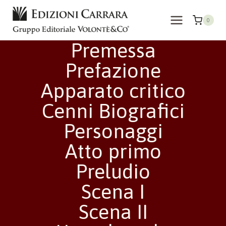
Salta
al
0
contenuto
Premessa
Prefazione
Apparato critico
Cenni Biografici
Personaggi
Atto primo
Preludio
Scena I
Scena II