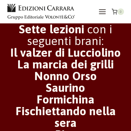
Salta
al
0
contenuto
Sette lezioni
con i
seguenti brani:
Il valzer di Lucciolino
La marcia dei grilli
Nonno Orso
Saurino
Formichina
Fischiettando nella
sera