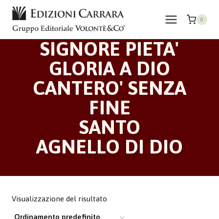
Salta
al
0
contenuto
SIGNORE PIETA'
GLORIA A DIO
CANTERO' SENZA
FINE
SANTO
AGNELLO DI DIO
Visualizzazione del risultato