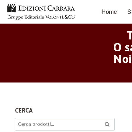
Salta
Home
S
al
contenuto
O s
Noi
CERCA
Cerca:
Cerca