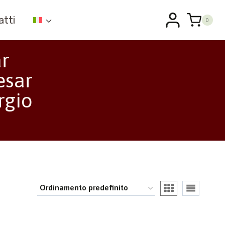
atti
0
ar
esar
rgio