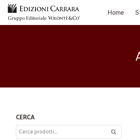
Salta
Home
S
al
contenuto
CERCA
Cerca:
Cerca