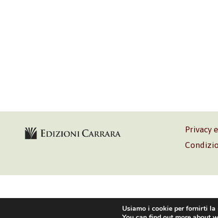
Privacy 
Condizio
Volontè & C
Usiamo i cookie per fornirti la
You can find out more about w