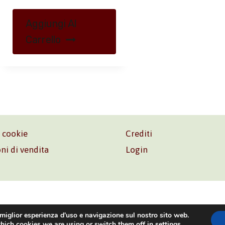
Aggiungi Al
Carrello
e cookie
Crediti
ni di vendita
Login
o. Srl – P.I. 06181480960 –
info@volonte-co.com
– Tel.
+39 
 miglior esperienza d'uso e navigazione sul nostro sito web.
hich cookies we are using or switch them off in
settings
.