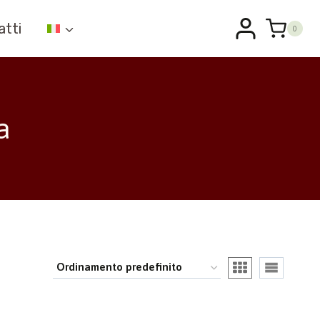
atti
0
a