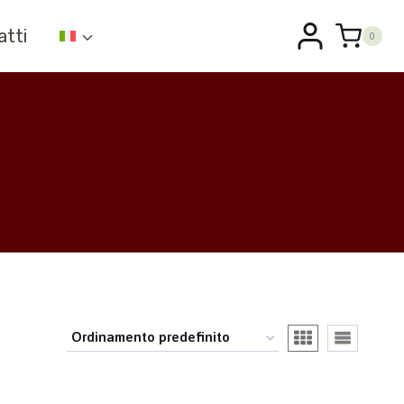
atti
0