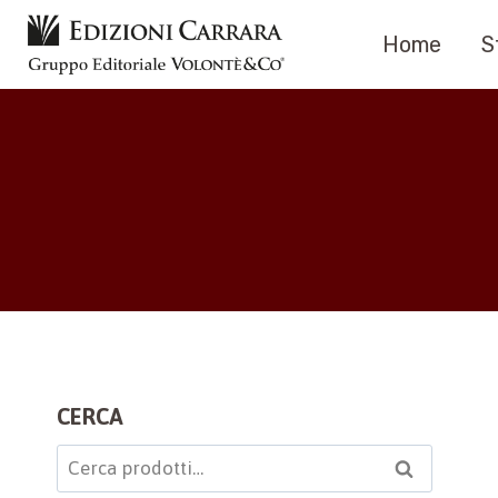
Salta
Home
S
al
contenuto
CERCA
Cerca:
Cerca