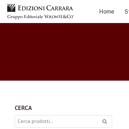
Salta
Home
S
al
contenuto
CERCA
Cerca:
Cerca