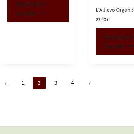
Aggiungi Al
L’Allievo Organist
Carrello
23,00
€
Aggiungi Al
Carrello
←
1
2
3
4
→