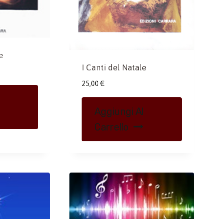
e
I Canti del Natale
25,00
€
Aggiungi Al
Carrello