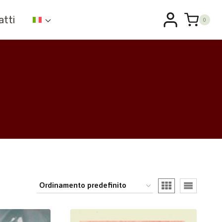
atti
0