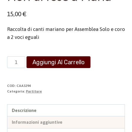
15,00
€
Raccolta di canti mariano per Assemblea Solo e coro
a 2 voci eguali
Fiori
Aggiungi Al Carrello
di
rose
a
COD:
CAA3294
Maria
Categoria:
Partiture
quantità
Descrizione
Informazioni aggiuntive