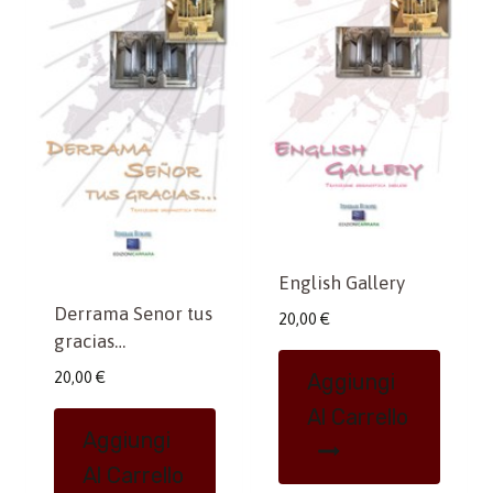
English Gallery
Derrama Senor tus
20,00
€
gracias…
20,00
€
Aggiungi
Al Carrello
Aggiungi
Al Carrello