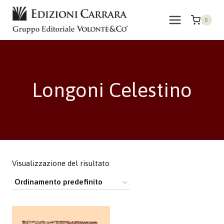
Salta
al
0
contenuto
Longoni Celestino
Visualizzazione del risultato