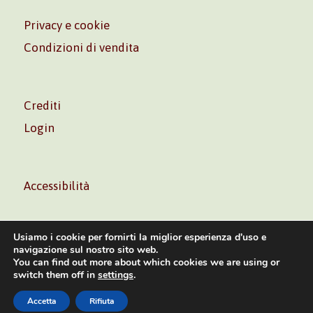
Privacy e cookie
Condizioni di vendita
Crediti
Login
Accessibilità
Usiamo i cookie per fornirti la miglior esperienza d'uso e
navigazione sul nostro sito web.
You can find out more about which cookies we are using or
Volontè & Co. Srl – P.I. 06181480960 –
info@volonte-
switch them off in
settings
.
co.com
– Tel.
+39 02 45473285
Accetta
Rifiuta