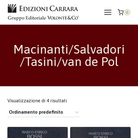
Salta
al
0
contenuto
Macinanti/Salvadori
/Tasini/van de Pol
Visualizzazione di 4 risultati