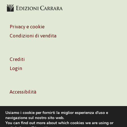
Privacy e cookie
Condizioni di vendita
Crediti
Login
Accessibilità
Usiamo i cookie per fornirti la miglior esperienza d'uso e
navigazione sul nostro sito web.
You can find out more about which cookies we are using or
Volontè & Co. Srl – P.I. 06181480960 –
info@volonte-