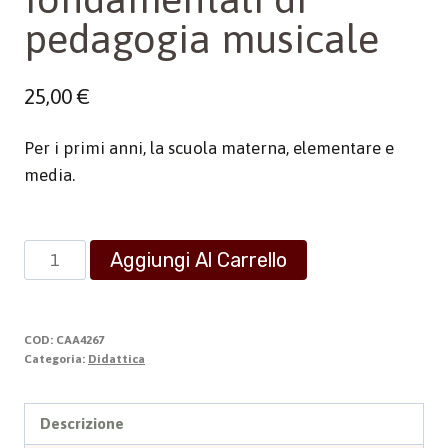
pedagogia musicale
25,00
€
Per i primi anni, la scuola materna, elementare e
media.
Elementi
Aggiungi Al Carrello
fondamentali
di
pedagogia
COD:
CAA4267
musicale
Categoria:
Didattica
quantità
Descrizione