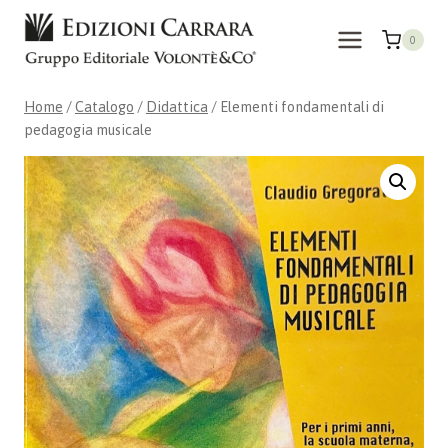
Salta
al
0
contenuto
Home
/
Catalogo
/
Didattica
/
Elementi fondamentali di
pedagogia musicale