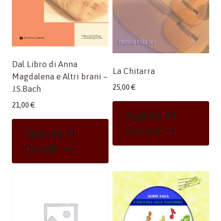
Dal Libro di Anna
La Chitarra
Magdalena e Altri brani –
25,00
€
J.S.Bach
21,00
€
Aggiungi Al
Carrello
Aggiungi Al
Carrello