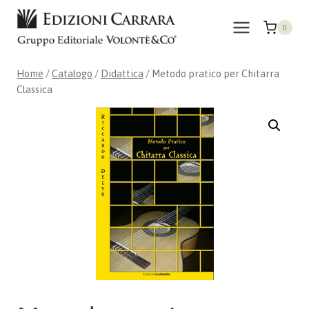
Salta
al
0
contenuto
Home
/
Catalogo
/
Didattica
/
Metodo pratico per Chitarra
Classica