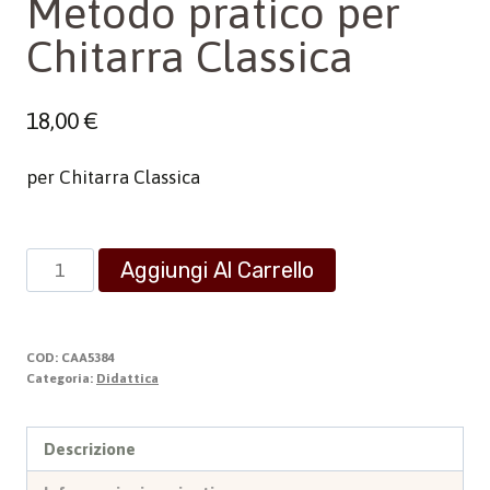
Metodo pratico per
Chitarra Classica
18,00
€
per Chitarra Classica
Metodo
Aggiungi Al Carrello
pratico
per
Chitarra
COD:
CAA5384
Classica
Categoria:
Didattica
quantità
Descrizione