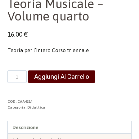
Teoria Musicale –
Volume quarto
16,00
€
Teoria per l’intero Corso triennale
Teoria
Aggiungi Al Carrello
Musicale
-
Volume
COD:
CAA4214
quarto
Categoria:
Didattica
quantità
Descrizione