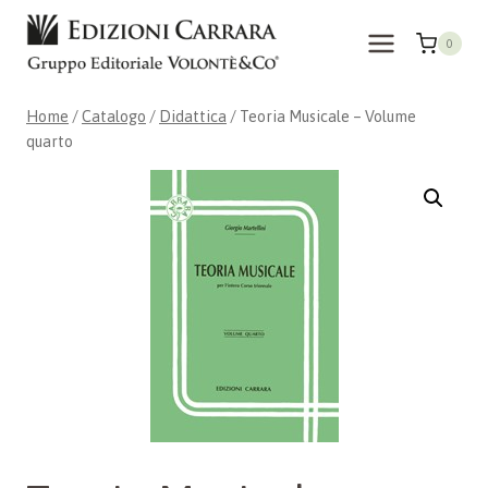
Salta
al
0
contenuto
Home
/
Catalogo
/
Didattica
/
Teoria Musicale – Volume
quarto