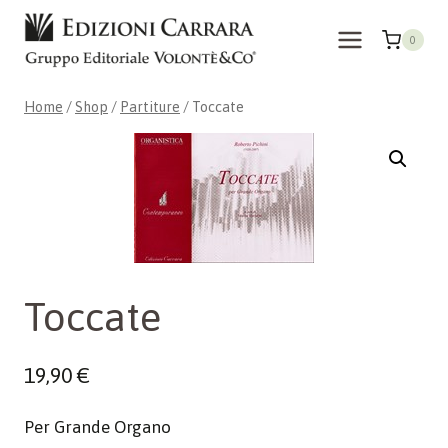
Skip
to
0
content
Home
/
Shop
/
Partiture
/
Toccate
Toccate
19,90
€
Per Grande Organo