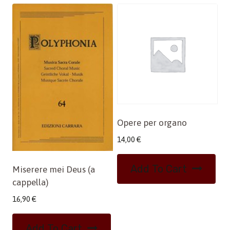
Opere per organo
14,00
€
Add To Cart
Miserere mei Deus (a
cappella)
16,90
€
Add To Cart