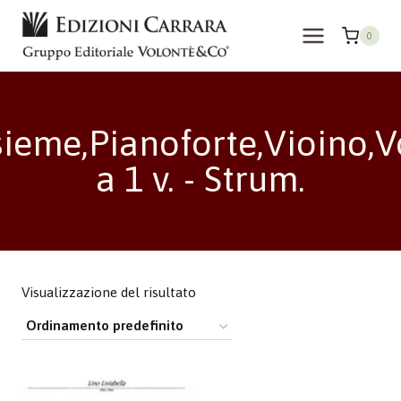
Salta
al
0
contenuto
sieme,Pianoforte,Vioino,V
a 1 v. - Strum.
Visualizzazione del risultato