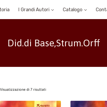
toria
I Grandi Autori
Catalogo
Cont
Did.di Base,Strum.Orff
Visualizzazione di 7 risultati