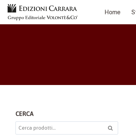
Salta
Home
S
al
contenuto
CERCA
Cerca:
Cerca