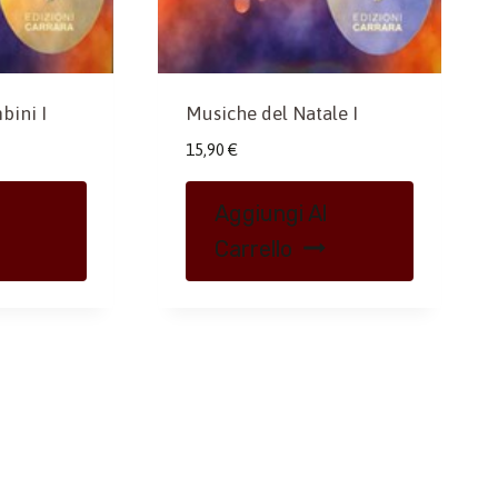
bini I
Musiche del Natale I
15,90
€
Aggiungi Al
Carrello