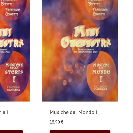
ia I
Musiche dal Mondo I
15,90
€