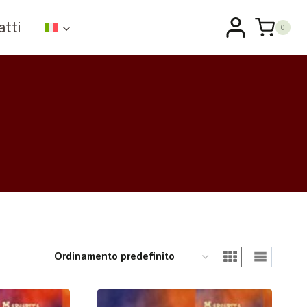
atti
0