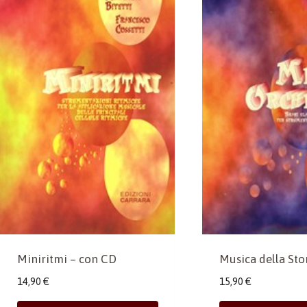
Miniritmi – con CD
Musica della Stor
14,90
€
15,90
€