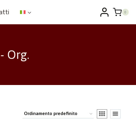
atti
0
- Org.