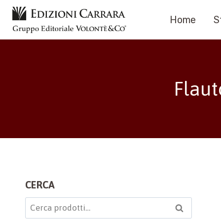
Salta
Home
S
al
contenuto
Flaut
CERCA
Cerca:
Cerca