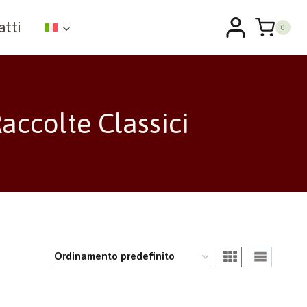
atti
0
ccolte Classici