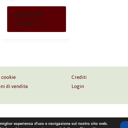
Aggiungi Al
Carrello
e cookie
Crediti
ni di vendita
Login
o. Srl – P.I. 06181480960 –
info@volonte-co.com
– Tel.
+39 
 miglior esperienza d'uso e navigazione sul nostro sito web.