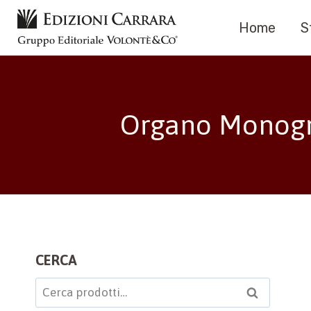
Salta
Home
S
al
contenuto
Organo Monogra
CERCA
Cerca:
Cerca