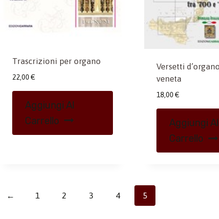
Trascrizioni per organo
Versetti d’organo
22,00
€
veneta
18,00
€
Aggiungi Al
Carrello
Aggiungi Al
Carrello
←
1
2
3
4
5