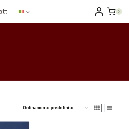
atti
0