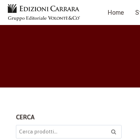
Salta
Home
S
al
contenuto
CERCA
Cerca:
Cerca