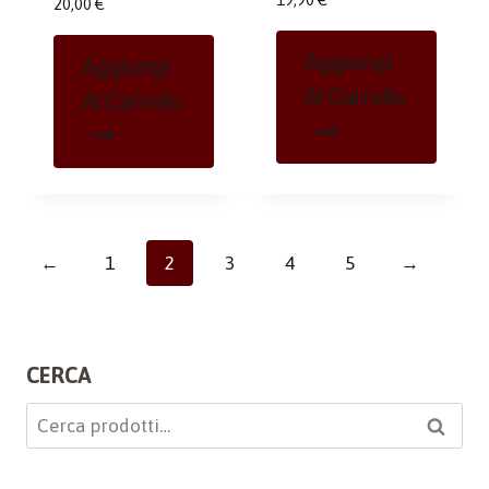
20,00
€
Aggiungi
Aggiungi
Al Carrello
Al Carrello
←
1
2
3
4
5
→
CERCA
Cerca:
Cerca