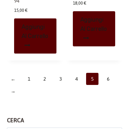
94
18,00
€
15,00
€
Aggiungi
Aggiungi
Al Carrello
Al Carrello
←
1
2
3
4
5
6
→
CERCA