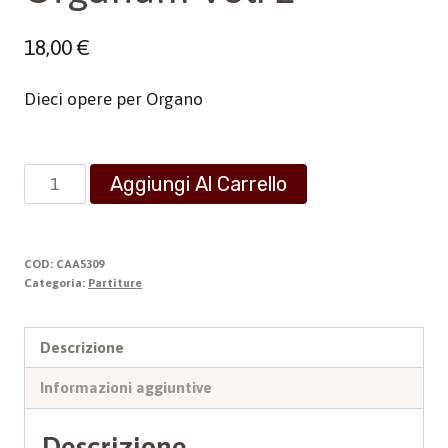
18,00
€
Dieci opere per Organo
Organum
Aggiungi Al Carrello
Vol.
2
quantità
COD:
CAA5309
Categoria:
Partiture
Descrizione
Informazioni aggiuntive
Descrizione