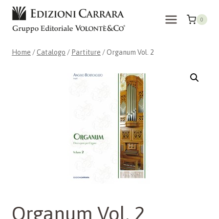
Salta
al
0
contenuto
Home
/
Catalogo
/
Partiture
/
Organum Vol. 2
Organum Vol. 2