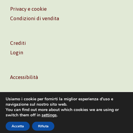
Privacy e cookie
Condizioni di vendita
Crediti
Login
Accessibilità
Usiamo i cookie per fornirti la miglior esperienza d'uso e
navigazione sul nostro sito web.
You can find out more about which cookies we are using or
Volontè & Co. Srl – P.I. 06181480960 –
info@volonte-
switch them off in
settings
.
co.com
– Tel.
+39 02 45473285
Accetta
Rifiuta