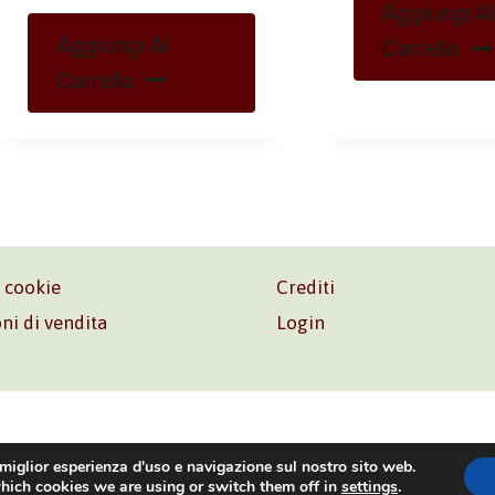
Aggiungi Al
Aggiungi Al
Carrello
Carrello
e cookie
Crediti
ni di vendita
Login
o. Srl – P.I. 06181480960 –
info@volonte-co.com
– Tel.
+39 
 miglior esperienza d'uso e navigazione sul nostro sito web.
hich cookies we are using or switch them off in
settings
.