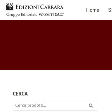
Salta
Home
S
al
contenuto
CERCA
Cerca:
Cerca