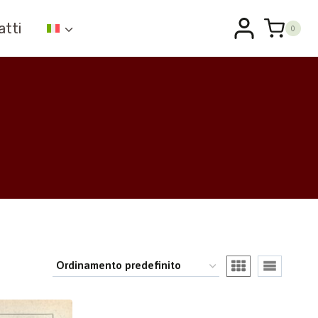
atti
0