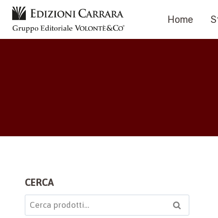
Salta
Home
S
al
contenuto
CERCA
Cerca:
Cerca