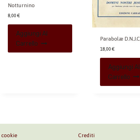
Notturnino
8,00
€
Aggiungi Al
Parabolæ D.N.J.C
Carrello
18,00
€
Aggiungi Al
Carrello
e cookie
Crediti