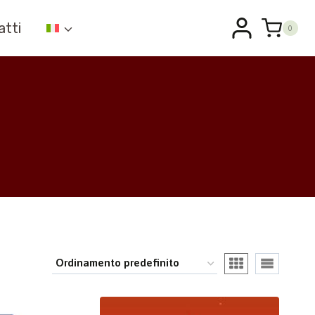
atti
0