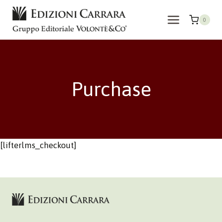
Salta
al
0
contenuto
Purchase
[lifterlms_checkout]