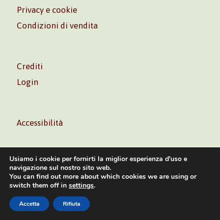
Privacy e cookie
Condizioni di vendita
Crediti
Login
Accessibilità
Usiamo i cookie per fornirti la miglior esperienza d'uso e
navigazione sul nostro sito web.
You can find out more about which cookies we are using or
Volontè & Co. Srl – P.I. 06181480960 –
info@volonte-
switch them off in
settings
.
co.com
– Tel.
+39 02 45473285
Accetta
Rifiuta