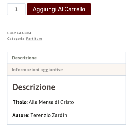
ALLA
Aggiungi Al Carrello
MENSA
DI
CRISTO
COD:
CAA3024
quantità
Categoria:
Partiture
Descrizione
Informazioni aggiuntive
Descrizione
Titolo
: Alla Mensa di Cristo
Autore
: Terenzio Zardini