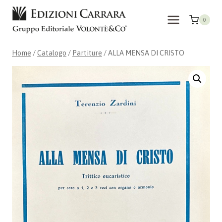
Salta
al
0
contenuto
Home
/
Catalogo
/
Partiture
/
ALLA MENSA DI CRISTO