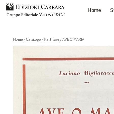
Salta
Home
S
al
contenuto
Home
/
Catalogo
/
Partiture
/
AVE O MARIA