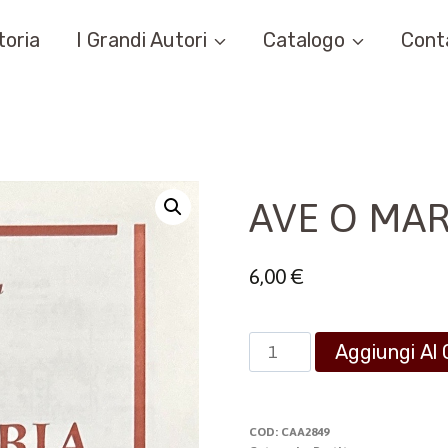
toria
I Grandi Autori
Catalogo
Cont
AVE O MAR
6,00
€
AVE
Aggiungi Al 
O
MARIA
quantità
COD:
CAA2849