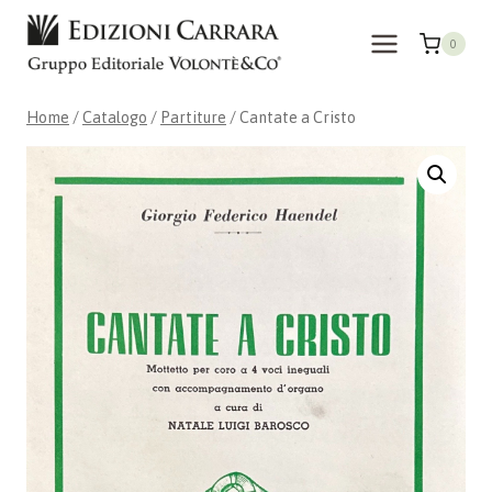
Salta
al
0
contenuto
Home
/
Catalogo
/
Partiture
/
Cantate a Cristo