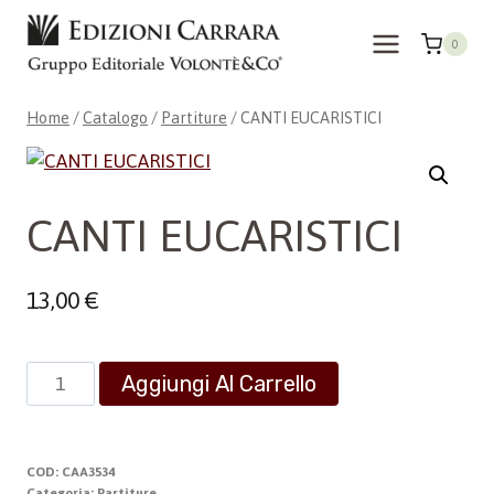
Salta
al
0
contenuto
Home
/
Catalogo
/
Partiture
/
CANTI EUCARISTICI
CANTI EUCARISTICI
13,00
€
CANTI
Aggiungi Al Carrello
EUCARISTICI
quantità
COD:
CAA3534
Categoria:
Partiture