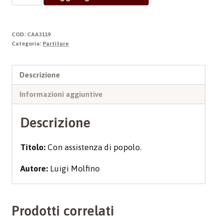
PER
LA
MESSA
COD:
CAA3119
quantità
Categoria:
Partiture
Descrizione
Informazioni aggiuntive
Descrizione
Titolo:
Con assistenza di popolo.
Autore:
Luigi Molfino
Prodotti correlati