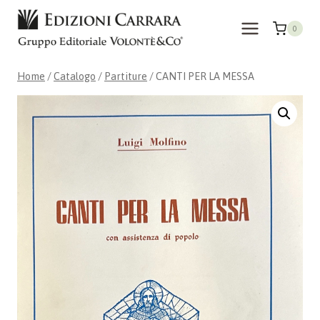
Salta
al
0
contenuto
Home
/
Catalogo
/
Partiture
/
CANTI PER LA MESSA