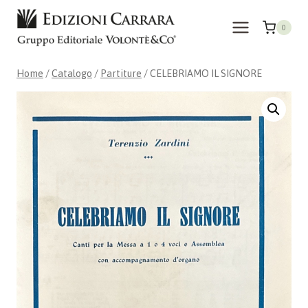
Salta
al
0
contenuto
Home
/
Catalogo
/
Partiture
/
CELEBRIAMO IL SIGNORE