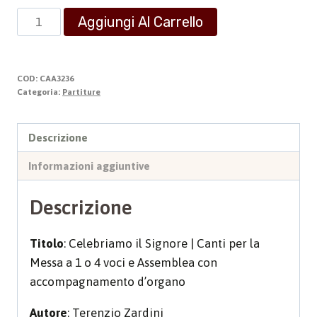
CELEBRIAMO
Aggiungi Al Carrello
IL
SIGNORE
quantità
COD:
CAA3236
Categoria:
Partiture
Descrizione
Informazioni aggiuntive
Descrizione
Titolo
: Celebriamo il Signore | Canti per la
Messa a 1 o 4 voci e Assemblea con
accompagnamento d’organo
Autore
: Terenzio Zardini