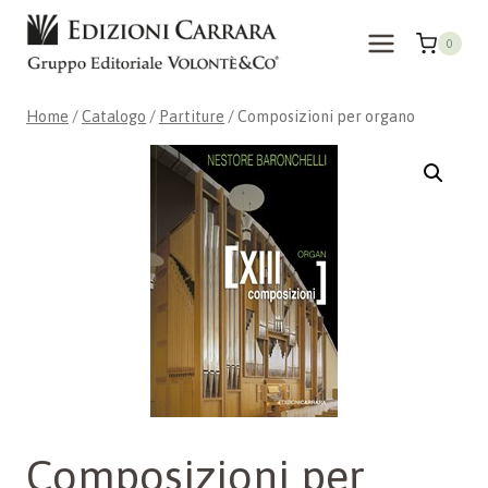
Salta
al
0
contenuto
Home
/
Catalogo
/
Partiture
/
Composizioni per organo
Composizioni per