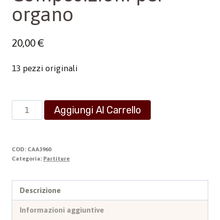
organo
20,00
€
13 pezzi originali
Composizioni
Aggiungi Al Carrello
per
organo
quantità
COD:
CAA3960
Categoria:
Partiture
Descrizione
Informazioni aggiuntive