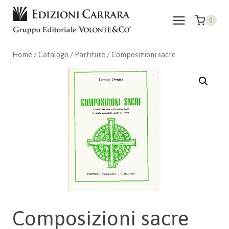
Salta
al
0
contenuto
Home
/
Catalogo
/
Partiture
/
Composizioni sacre
Composizioni sacre