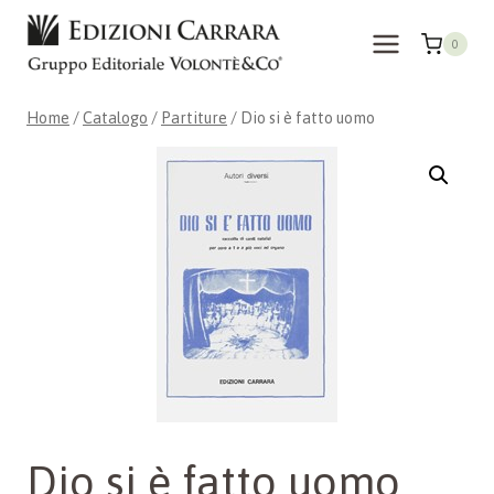
Salta
al
0
contenuto
Home
/
Catalogo
/
Partiture
/
Dio si è fatto uomo
Dio si è fatto uomo