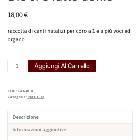
18,00
€
raccolta di canti natalizi per coro a 1 e a più voci ed
organo
Dio
Aggiungi Al Carrello
si
è
fatto
COD:
CAA3818
uomo
Categoria:
Partiture
quantità
Descrizione
Informazioni aggiuntive