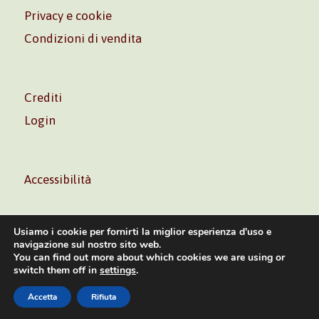
Privacy e cookie
Condizioni di vendita
Crediti
Login
Accessibilità
Usiamo i cookie per fornirti la miglior esperienza d'uso e
navigazione sul nostro sito web.
You can find out more about which cookies we are using or
Volontè & Co. Srl – P.I. 06181480960 –
info@volonte-
switch them off in
settings
.
co.com
– Tel.
+39 02 45473285
Accetta
Rifiuta