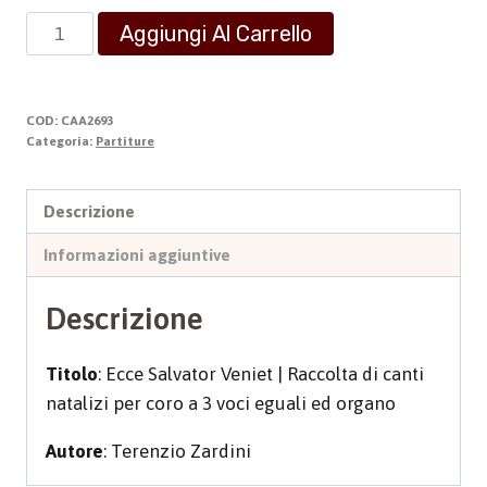
ECCE
Aggiungi Al Carrello
SALVATOR
VENIET
quantità
COD:
CAA2693
Categoria:
Partiture
Descrizione
Informazioni aggiuntive
Descrizione
Titolo
: Ecce Salvator Veniet | Raccolta di canti
natalizi per coro a 3 voci eguali ed organo
Autore
: Terenzio Zardini