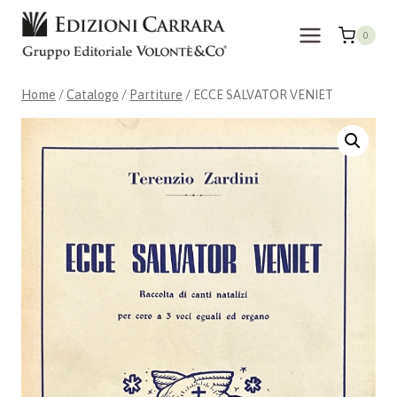
Salta
al
0
contenuto
Home
/
Catalogo
/
Partiture
/
ECCE SALVATOR VENIET