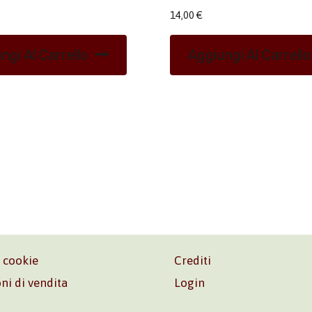
14,00
€
ngi Al Carrello
Aggiungi Al Carrello
e cookie
Crediti
ni di vendita
Login