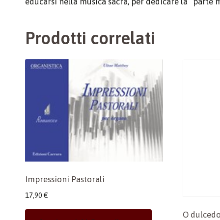
educarsi nella musica sacra, per dedicare la “parte m
Prodotti correlati
Impressioni Pastorali
17,90
€
O dulcedo