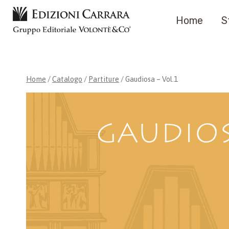
Salta
Home
S
al
contenuto
Home
/
Catalogo
/
Partiture
/
Gaudiosa – Vol.1