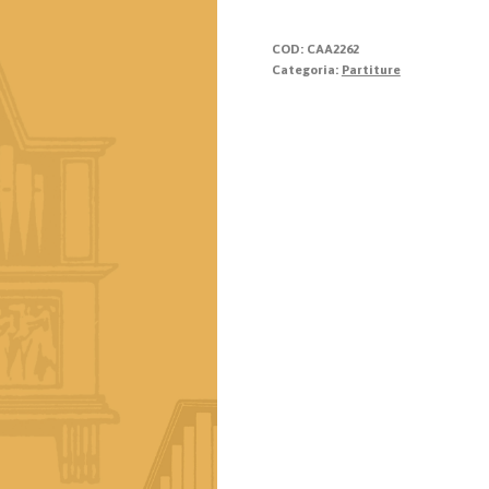
Vol.1
quantità
COD:
CAA2262
Categoria:
Partiture