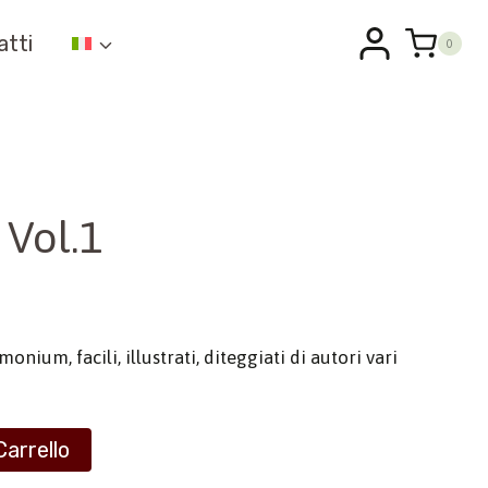
atti
0
 Vol.1
nium, facili, illustrati, diteggiati di autori vari
Carrello