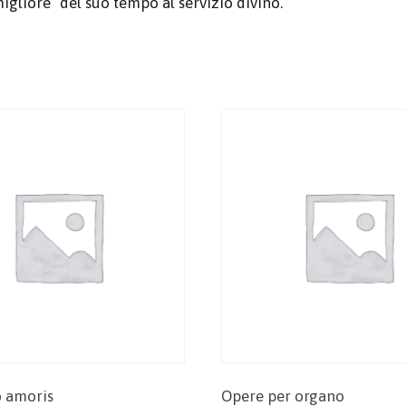
igliore” del suo tempo al servizio divino.
 amoris
Opere per organo