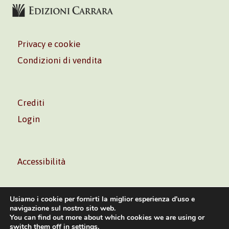
Privacy e cookie
Condizioni di vendita
Crediti
Login
Accessibilità
Usiamo i cookie per fornirti la miglior esperienza d'uso e
navigazione sul nostro sito web.
You can find out more about which cookies we are using or
Volontè & Co. Srl – P.I. 06181480960 –
info@volonte-
switch them off in
settings
.