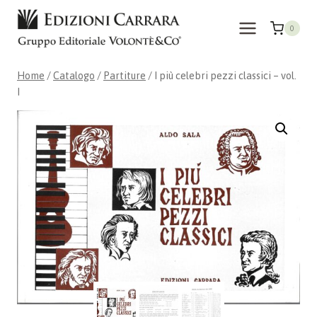
Salta
al
0
contenuto
Home
/
Catalogo
/
Partiture
/
I più celebri pezzi classici – vol.
I