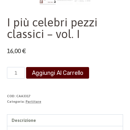
I più celebri pezzi
classici – vol. I
16,00
€
I
Aggiungi Al Carrello
più
celebri
pezzi
COD:
CAA3317
classici
Categoria:
Partiture
-
vol.
Descrizione
I