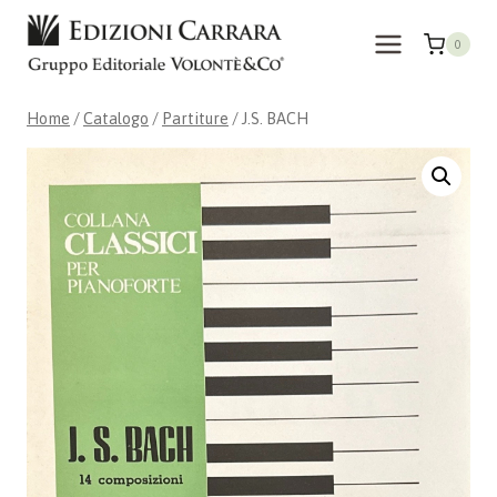
Salta
al
0
contenuto
Home
/
Catalogo
/
Partiture
/
J.S. BACH